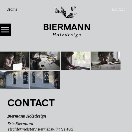
Navigation
Navigation
Home
Contact
überspringen
überspring
BIERMANN
Holzdesign
CONTACT
Biermann Holzdesign
Eric Biermann
Tischlermeister / Betriebswirt (HWK)